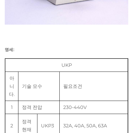
명세:
UKP
아
니
기술 모수
필요조건
다.
1
정격 전압
230-440V
정격
2
UKP3
32A, 40A, 50A, 63A
현재