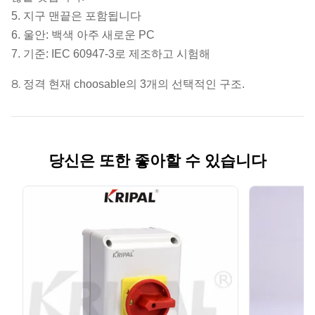
고습도를 40°C 보다는 보다
5. 지구 맨끝은 포함됩니다
10
상대 습도
적게 허용합니다
6. 울안: 백색 아주 새로운 PC
(예를들면: 습도 90%----
7. 기준: IEC 60947-3로 제조하고 시험해
teperature20°C)
8.
정격 현재 choosable의 3개의 선택적인 구조.
11
임명 상태
오염 종류 III
12
기계적인 생활
0.1*106times
당신은 또한 좋아할 수 있습니다
13
전기 생활
0.03*106times
14
작용하는 빈도
120times/hour
각을 변형시키
15
90°
십시오