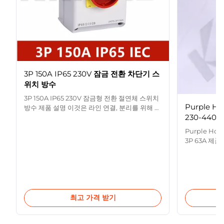
3P 150A IP65 230V 잠금 전환 차단기 스
위치 방수
3P 150A IP65 230V 잠금형 전환 절연체 스위치
Purple 
방수 제품 설명 이것은 라인 연결, 분리를 위해 사
230-440V 
용된 회전식 하중 절연 개폐기고 차단을 위한 회
선 유지보전 또는 하중 유지입니다. 그것은 가동
Purple Ho
접촉자 받침부, 전달 기구, 고정 접접과 외피, 배
3P 63A 제품
선용 좌석, 기지를 포함합니다.마감의 구조와 움
UKPN0/1/3
직임과 고정 접접의 제동을 실현하기 위해 나선
10A,16A,20A
형 전달 기구를 채택하고, 동시에 스크롤 스프링
주파수 50/60
을 에너지 저장 봄으로 채택하기 때문에, 그것은
으로서의, 국제
빠른 폐점이고 차단 속도를 보증할 수 있습니다.
SEMKO, C
제품은 좋은 안정성과 높은 온-오프 역량을 가지
최고 가격 받기
(A) 평가된 전압
고 ...