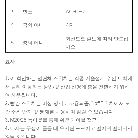
3
빈도
AC50HZ
4
극의 아니
4P
회선도로 필요에 따라 만드십
5
층의 아니
시오
크기를 까십시
묘사:
6
64*64mm
오
1. 이 회전하는 절연체 스위치는 각종 기술설계 수선 트럭에
7
손잡이의 색깔
검정/빨강
서 널리 이용되는 상업/빛 산업 신청에 힘을 전환하기 위하
여 사용됩니다.
8
작동 온도
-25°C~+40°C
2. 빨간 스위치는 비상 정지로 사용되골, " off " 위치에서 노
9
일 고도
≤2,000m
란 주위 반지 및 통제를 사용하여 잠길 수 있습니다.
3. M20/25 녹아웃을 통해 쉬운 케이블 접근
가장 높은 온도 +40°C에
4. 나사는 뚜껑이 돌을 때 유지된 포로이고 떨어져 떨어지지
≤50%는, 그러나 저온을 가진
않을 것입니다.