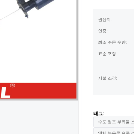
원산지:
인증:
최소 주문 수량:
표준 포장:
지불 조건:
태그:
수도 펌프 부유물 
액체 부유물 수준 