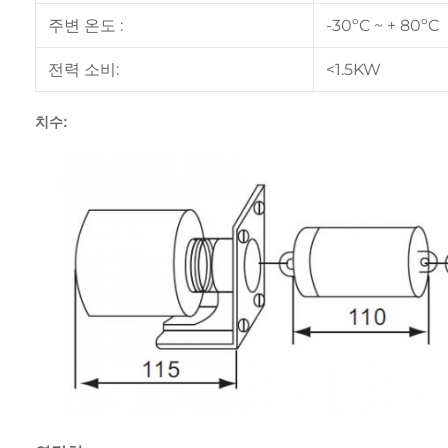
주변 온도 :
-30ºC ~ + 80ºC
전력 소비:
<1.5KW
치수: