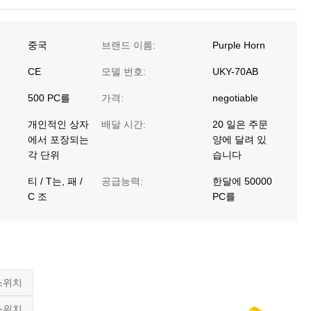
중국
브랜드 이름:
Purple Horn
CE
모델 번호:
UKY-70AB
500 PC를
가격:
negotiable
개인적인 상자
배달 시간:
20 일은 주문
에서 포장되는
양에 달려 있
각 단위
습니다
티 / T는, 패 /
공급능력:
한달에 50000
C 조
PC를
스위치
스위치