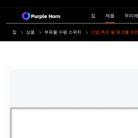
집
제품
우리에
집
상품
부유물 수평 스위치
산업 측은 물 탱크를 위