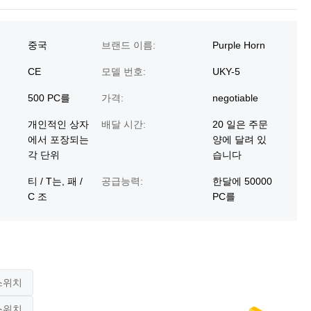
중국
브랜드 이름:
Purple Horn
CE
모델 번호:
UKY-5
500 PC를
가격:
negotiable
개인적인 상자
배달 시간:
20 일은 주문
에서 포장되는
양에 달려 있
각 단위
습니다
티 / T는, 패 /
공급능력:
한달에 50000
C 조
PC를
스위치
스위치