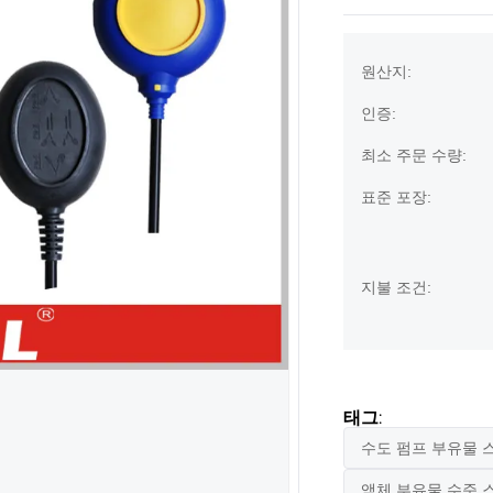
원산지:
인증:
최소 주문 수량:
표준 포장:
지불 조건:
태그:
수도 펌프 부유물 
액체 부유물 수준 