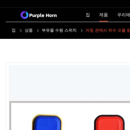
집
제품
우리에
집
상품
부유물 수평 스위치
자동 관제사 하수 오물 