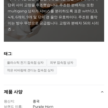
단위 사이 교량을 주조했습니다. 주조한 분배자는 또한
multigang 상자가 서비스를 분리하도록 표준 with1,2,3,
4개, 6개의, 9개 및 12의 갱 울안 유효하이다. 주조된 틈막
이는 방수 뚜껑으로 공급됩니다. 교량과 분배자 56의 시리
즈 ...
태그:
플라스틱 전기 접속점 상자
외부 접속점 상자
작은 비바람에 견디는 접속점 상자
제품 사양
원산지:
중국
브랜드 이름:
Purple Horn