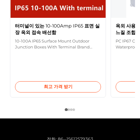
터미널이 있는 10-100Amp IP65 표면 실
옥외 사용을 
장 옥외 접속 배선함
느질 조합
10-100A IP65 Surface Mount Outdoor
PC IP67 Cab
Junction Boxes With Terminal Brand
Waterproof
Name Purple Horn Model Number
Purple Hor
D9025,D9045,K9065,K9105,K9255 Type
stitching c
Waterproof Junction Box Current
Waterproof 
10A,16A,20A,25A,32A,50A,65A,85A,100A
Material PC
Protection IP65 Material PC Temperature
+120 ℃ Adva
Range -25 to +70 ℃ Color Gray,RAL7035
Warranty One
최고 가격 받기
Warranty One and a ...
전화:
86--15612579363