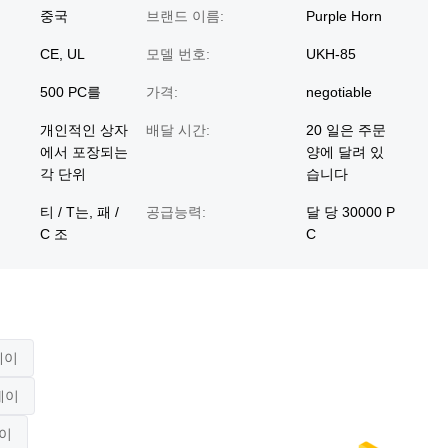
중국
브랜드 이름:
Purple Horn
CE, UL
모델 번호:
UKH-85
500 PC를
가격:
negotiable
개인적인 상자
배달 시간:
20 일은 주문
에서 포장되는
양에 달려 있
각 단위
습니다
티 / T는, 패 /
공급능력:
달 당 30000 P
C 조
C
레이
레이
레이