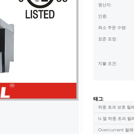
원산지:
인증:
최소 주문 수량:
표준 포장:
지불 조건:
태그:
하중 초과 보호 릴
ls 열 하중 초과 릴
Overcurrent 릴