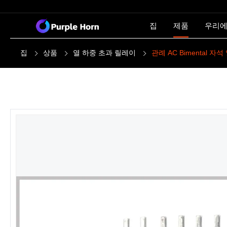
집
제품
우리에
집
상품
열 하중 초과 릴레이
관례 AC Bimental 자