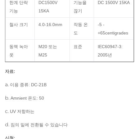
한계 단락
DC1500V
기능을
DC 1500V 15KA
기능
15KA
끊기
철사 크기
4.0-16.0mm
작동 온
-5 -
도
+65centigrades
동맥 녹아
M20 또는
표준
IEC60947-3:
웃
M25
2005년
자료:
a.
이용 종류: DC-21B
b.
Amnient 온도: 50
c.
UV 저항하는
d.
짐의 밑에 전환될 수 있습니다
신청: