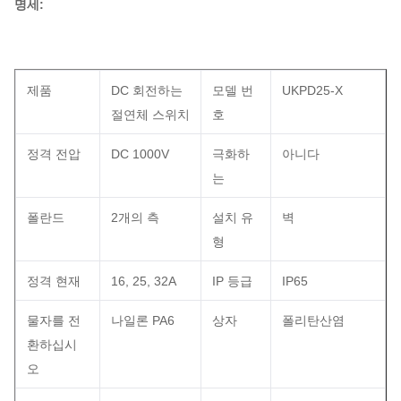
명세:
제품
DC 회전하는
모델 번
UKPD25-X
절연체 스위치
호
정격 전압
DC 1000V
극화하
아니다
는
폴란드
2개의 측
설치 유
벽
형
정격 현재
16, 25, 32A
IP 등급
IP65
물자를 전
나일론 PA6
상자
폴리탄산염
환하십시
오