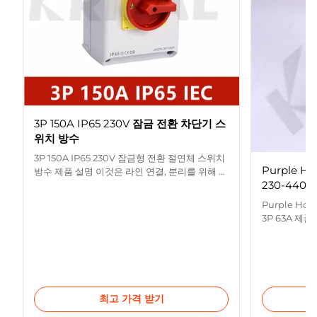
3P 150A IP65 230V 잠금 전환 차단기 스
위치 방수
3P 150A IP65 230V 잠금형 전환 절연체 스위치
Purple 
방수 제품 설명 이것은 라인 연결, 분리를 위해 사
230-440V 
용된 회전식 하중 절연 개폐기고 차단을 위한 회
선 유지보전 또는 하중 유지입니다. 그것은 가동
Purple Ho
접촉자 받침부, 전달 기구, 고정 접접과 외피, 배
3P 63A 제품
선용 좌석, 기지를 포함합니다.마감의 구조와 움
UKPN0/1/3
직임과 고정 접접의 제동을 실현하기 위해 나선
10A,16A,20A
형 전달 기구를 채택하고, 동시에 스크롤 스프링
주파수 50/60
을 에너지 저장 봄으로 채택하기 때문에, 그것은
으로서의, 국제
빠른 폐점이고 차단 속도를 보증할 수 있습니다.
SEMKO, C
제품은 좋은 안정성과 높은 온-오프 역량을 가지
최고 가격 받기
(A) 평가된 전압
고 ...